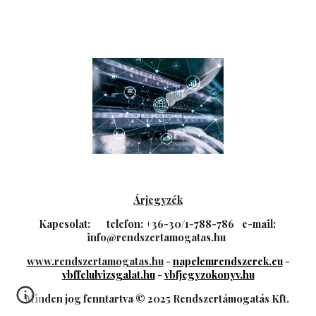
Árjegyzék
Kapcsolat:
t
elefon: +36-30/1-788-786
e
-mail:
info@rendszertamogatas.hu
www.rendszertamogatas.hu
-
napelemrendszerek.eu
-
vbffelulvizsgalat.hu
-
vbfjegyzokonyv.hu
Minden jog fenntartva © 2025 Rendszertámogatás Kft.